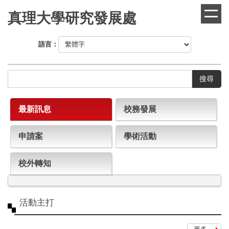
跳
真理大學研究發展處
到
主
要
語言：
內
容
區
搜尋
最新訊息
校務發展
申請案
學術活動
校外轉知
活動主打