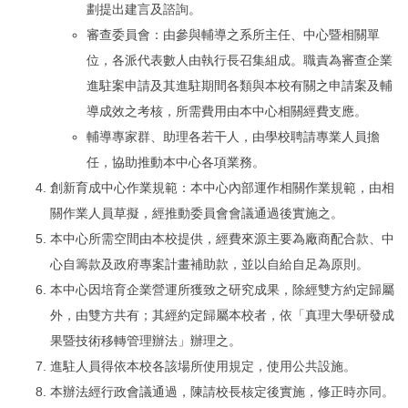
劃提出建言及諮詢。
審查委員會：由參與輔導之系所主任、中心暨相關單
位，各派代表數人由執行長召集組成。職責為審查企業
進駐案申請及其進駐期間各類與本校有關之申請案及輔
導成效之考核，所需費用由本中心相關經費支應。
輔導專家群、助理各若干人，由學校聘請專業人員擔
任，協助推動本中心各項業務。
創新育成中心作業規範：本中心內部運作相關作業規範，由相
關作業人員草擬，經推動委員會會議通過後實施之。
本中心所需空間由本校提供，經費來源主要為廠商配合款、中
心自籌款及政府專案計畫補助款，並以自給自足為原則。
本中心因培育企業營運所獲致之研究成果，除經雙方約定歸屬
外，由雙方共有；其經約定歸屬本校者，依「真理大學研發成
果暨技術移轉管理辦法」辦理之。
進駐人員得依本校各該場所使用規定，使用公共設施。
本辦法經行政會議通過，陳請校長核定後實施，修正時亦同。