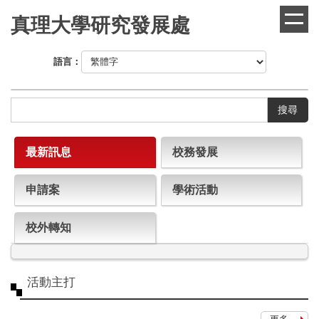
跳
真理大學研究發展處
到
主
要
語言：
內
容
區
搜尋
最新訊息
校務發展
申請案
學術活動
校外轉知
活動主打